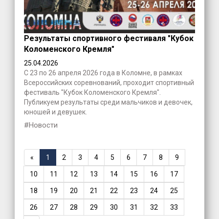
Результаты спортивного фестиваля "Кубок
Коломенского Кремля"
25.04.2026
С 23 по 26 апреля 2026 года в Коломне, в рамках
Всероссийских соревнований, проходит спортивный
фестиваль "Кубок Коломенского Кремля".
Публикуем результаты среди мальчиков и девочек,
юношей и девушек.
#Новости
«
1
2
3
4
5
6
7
8
9
10
11
12
13
14
15
16
17
18
19
20
21
22
23
24
25
26
27
28
29
30
31
32
33