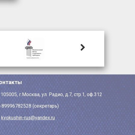
Next
онтакты
105005, г.Москва, ул. Радио, д.7, стр.1, оф.312
89996782528 (секретарь)
kyokushin-rus@yandex.ru