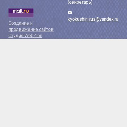
(секретарь)
kyokushin-rus@yandex.ru
Создание и
продвижение сайтов
Студия WebZion