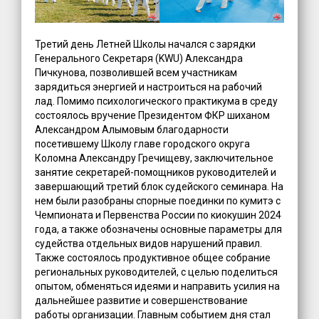
Третий день Летней Школы начался с зарядки
Генерального Секретаря (KWU) Александра
Пичкунова, позволившей всем участникам
зарядиться энергией и настроиться на рабочий
лад. Помимо психологического практикума в среду
состоялось вручение Президентом ФКР шиханом
Александром Алымовым благодарности
посетившему Школу главе городского округа
Коломна Александру Гречищеву, заключительное
занятие секретарей-помощников руководителей и
завершающий третий блок судейского семинара. На
нем были разобраны спорные поединки по кумитэ с
Чемпионата и Первенства России по киокушин 2024
года, а также обозначены основные параметры для
судейства отдельных видов нарушений правил.
Также состоялось продуктивное общее собрание
региональных руководителей, с целью поделиться
опытом, обменяться идеями и направить усилия на
дальнейшее развитие и совершенствование
работы организации. Главным событием дня стал