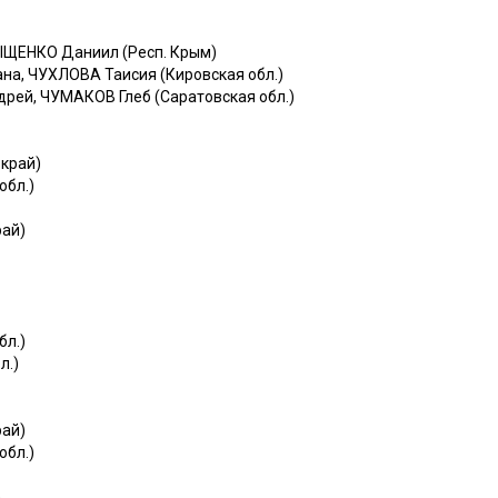
ЫЩЕНКО Даниил (Респ. Крым)
на, ЧУХЛОВА Таисия (Кировская обл.)
рей, ЧУМАКОВ Глеб (Саратовская обл.)
 край)
обл.)
рай)
бл.)
л.)
рай)
обл.)
)