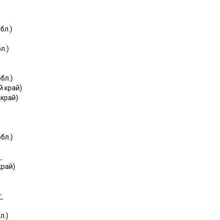
бл.)
л.)
бл.)
й край)
 край)
бл.)
г
край)
г
л.)