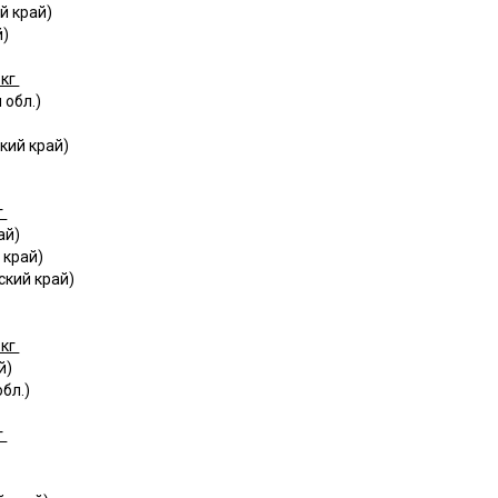
й край)
й)
 кг
 обл.)
кий край)
г
ай)
 край)
ский край)
 кг
й)
бл.)
г