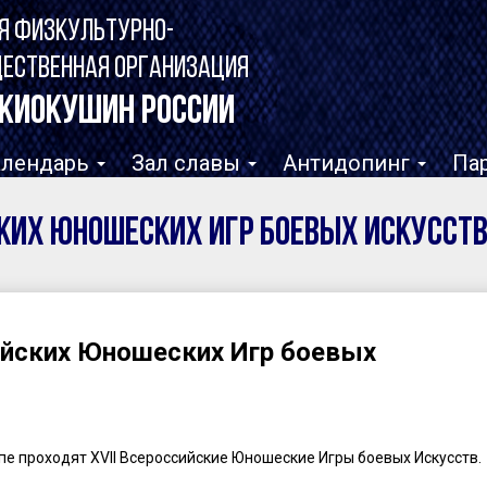
Я ФИЗКУЛЬТУРНО-
ЩЕСТВЕННАЯ ОРГАНИЗАЦИЯ
КИОКУШИН РОССИИ
алендарь
Зал славы
Антидопинг
Па
ских Юношеских Игр боевых Искусст
ийских Юношеских Игр боевых
апе проходят XVII Всероссийские Юношеские Игры боевых Искусств.