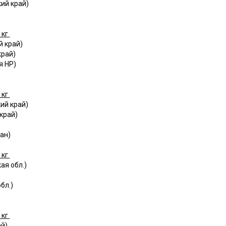
ий край)
 кг
й край)
край)
я НР)
 кг
ий край)
край)
ан)
 кг
ая обл.)
бл.)
 кг
ай)