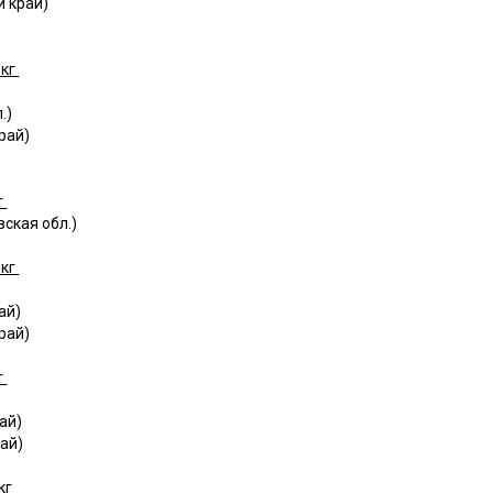
й край)
 кг
)
.)
рай)
г
ская обл.)
 кг
ай)
рай)
г
ай)
ай)
кг