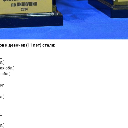
 и девочек (11 лет) стали:
г
л.)
я обл.)
 обл.)
 кг
л.)
г
л.)