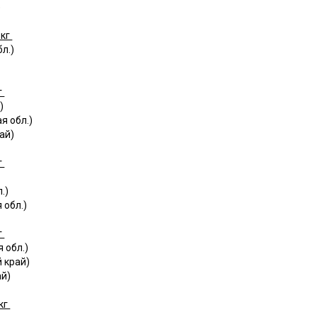
)
 кг
л.)
г
)
я обл.)
ай)
г
.)
 обл.)
г
 обл.)
 край)
ай)
кг