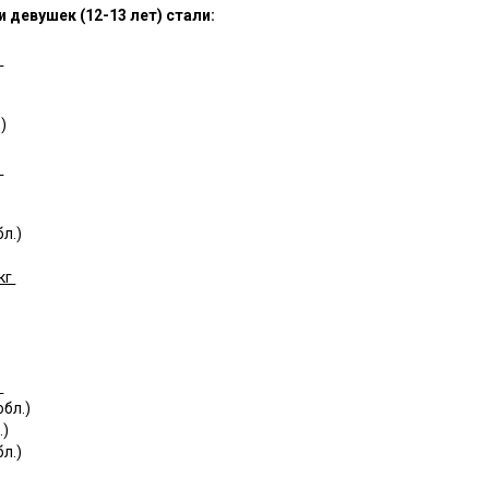
 девушек (12-13 лет) стали:
г
)
г
л.)
кг
г
бл.)
.)
л.)