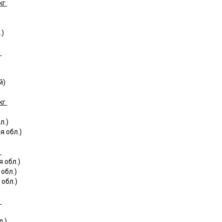
кг
.)
г
й)
кг
л.)
я обл.)
г
 обл.)
обл.)
обл.)
г
.)