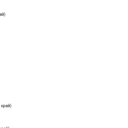
ай)
)
 край)
г