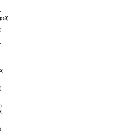
г
рай)
)
г
й)
)
)
й)
)