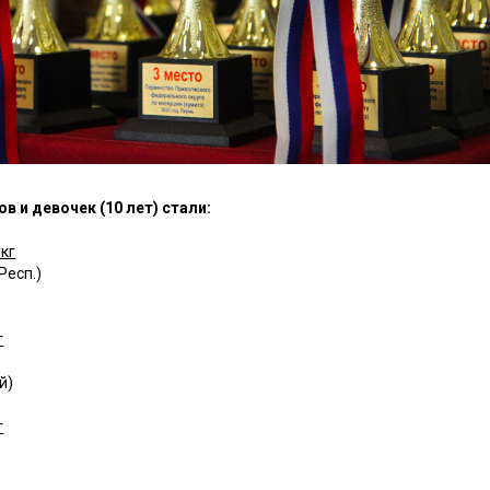
 и девочек (10 лет) стали:
кг
Респ.)
г
й)
г