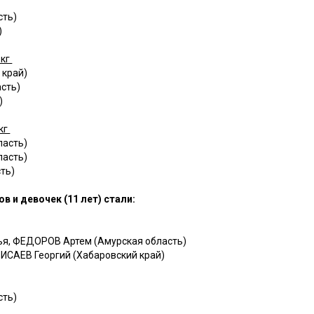
сть)
)
 кг
 край)
сть)
)
кг
ласть)
ласть)
ть)
 и девочек (11 лет) стали:
ья, ФЕДОРОВ Артем (Амурская область)
 ИСАЕВ Георгий (Хабаровский край)
сть)