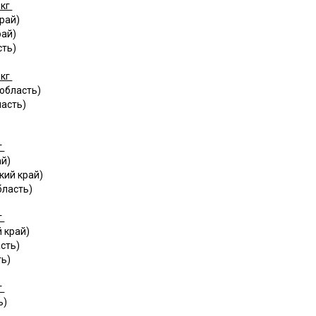
 кг
рай)
рай)
сть)
 кг
область)
ласть)
г
ай)
кий край)
бласть)
г
 край)
сть)
ть)
г
ь)
)