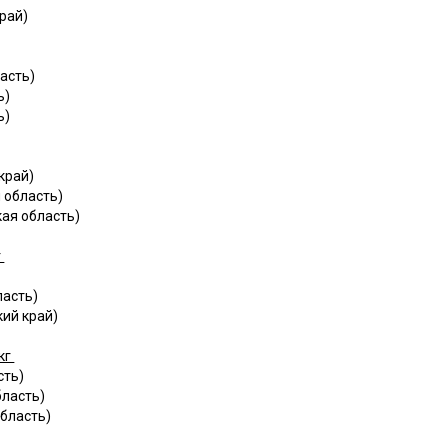
рай)
асть)
ь)
ь)
край)
 область)
ая область)
г
ласть)
ий край)
кг
сть)
бласть)
бласть)