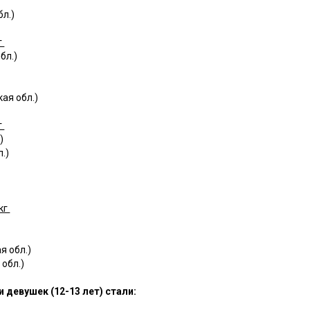
л.)
г
бл.)
ая обл.)
г
.)
.)
кг
я обл.)
обл.)
 девушек (12-13 лет) стали: