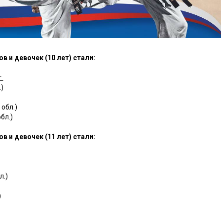
 и девочек (10 лет) стали:
г
)
обл.)
бл.)
 и девочек (11 лет) стали:
л.)
)