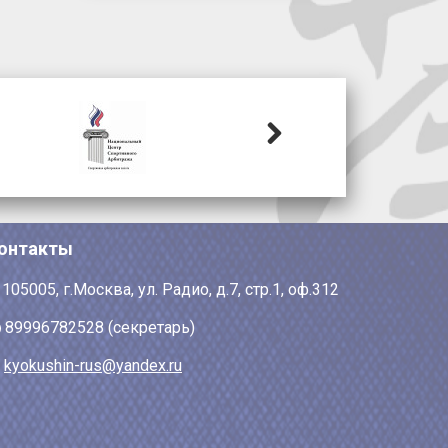
Next
онтакты
105005, г.Москва, ул. Радио, д.7, стр.1, оф.312
89996782528 (секретарь)
kyokushin-rus@yandex.ru