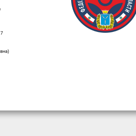
а
07
евна)