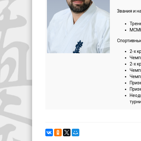
Звания и н
Трен
МСМ
Спортивны
2-х 
Чемп
2-х 
Чемп
Чемп
Приз
Приз
Неод
турн