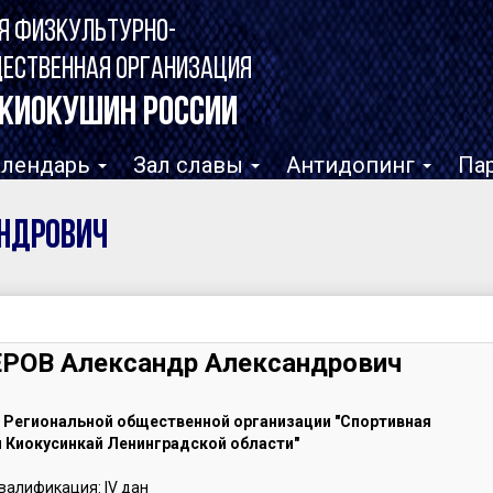
Я ФИЗКУЛЬТУРНО-
ЩЕСТВЕННАЯ ОРГАНИЗАЦИЯ
КИОКУШИН РОССИИ
алендарь
Зал славы
Антидопинг
Па
андрович
РОВ Александр Александрович
т
Региональной общественной организации "Спортивная
 Киокусинкай Ленинградской области"
валификация: IV дан