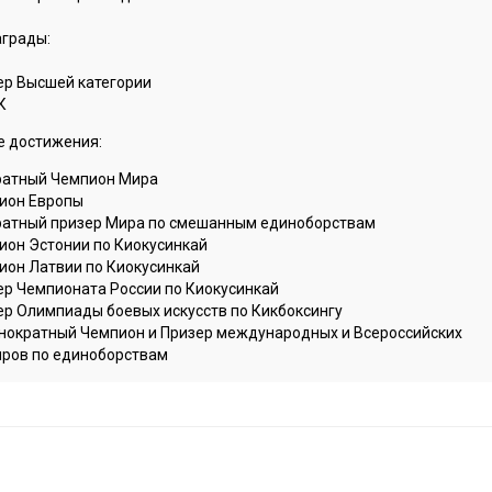
аграды:
ер Высшей категории
К
е достижения:
кратный Чемпион Мира
ион Европы
кратный призер Мира по смешанным единоборствам
ион Эстонии по Киокусинкай
ион Латвии по Киокусинкай
ер Чемпионата России по Киокусинкай
ер Олимпиады боевых искусств по Кикбоксингу
нократный Чемпион и Призер международных и Всероссийских
иров по единоборствам