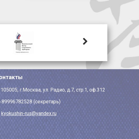
Next
онтакты
105005, г.Москва, ул. Радио, д.7, стр.1, оф.312
89996782528 (секретарь)
kyokushin-rus@yandex.ru