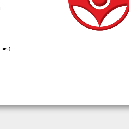
ч
ович)