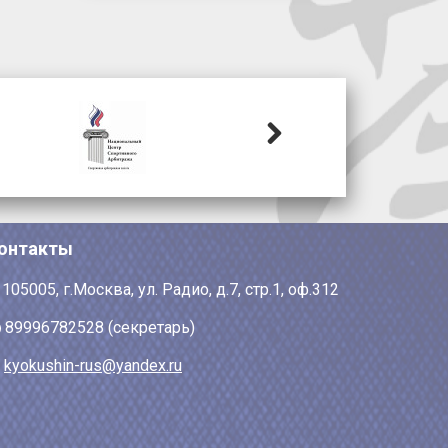
Next
онтакты
105005, г.Москва, ул. Радио, д.7, стр.1, оф.312
89996782528 (секретарь)
kyokushin-rus@yandex.ru