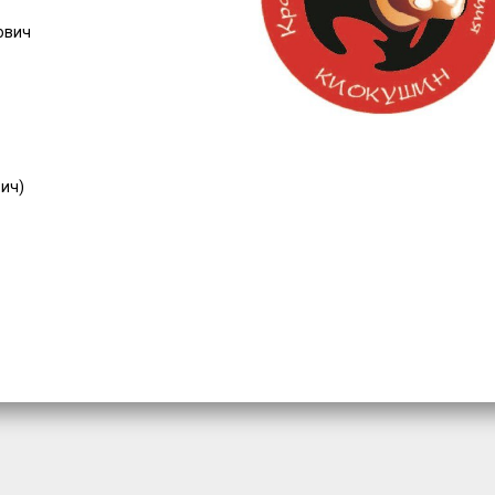
ович
вич)