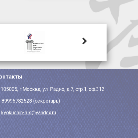
Next
онтакты
105005, г.Москва, ул. Радио, д.7, стр.1, оф.312
89996782528 (секретарь)
kyokushin-rus@yandex.ru