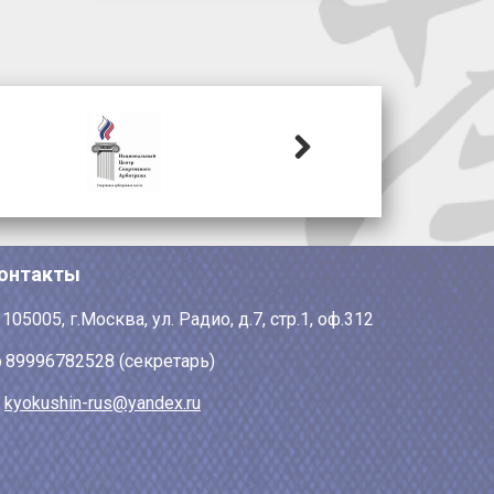
Next
онтакты
105005, г.Москва, ул. Радио, д.7, стр.1, оф.312
89996782528 (секретарь)
kyokushin-rus@yandex.ru