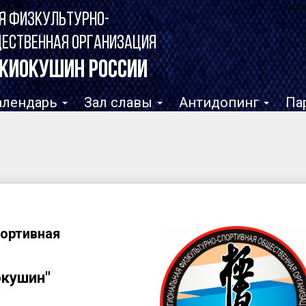
Я ФИЗКУЛЬТУРНО-
ЩЕСТВЕННАЯ ОРГАНИЗАЦИЯ
КИОКУШИН РОССИИ
алендарь
Зал славы
Антидопинг
Па
портивная
окушин"