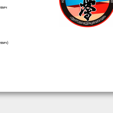
евич
евич)