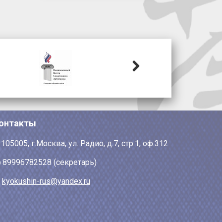
Next
онтакты
105005, г.Москва, ул. Радио, д.7, стр.1, оф.312
89996782528 (секретарь)
kyokushin-rus@yandex.ru