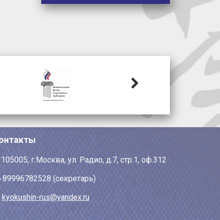
Next
онтакты
105005, г.Москва, ул. Радио, д.7, стр.1, оф.312
89996782528 (секретарь)
kyokushin-rus@yandex.ru