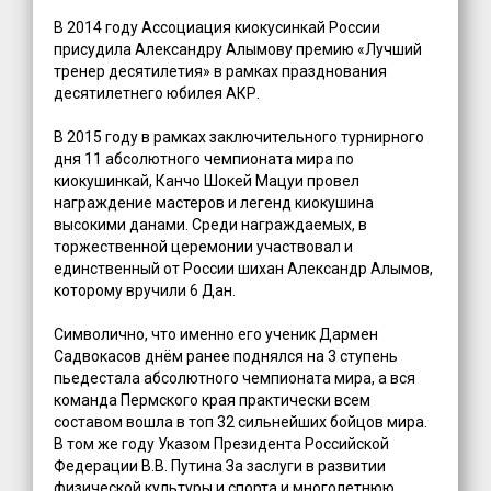
В 2014 году Ассоциация киокусинкай России
присудила Александру Алымову премию «Лучший
тренер десятилетия» в рамках празднования
десятилетнего юбилея АКР.
В 2015 году в рамках заключительного турнирного
дня 11 абсолютного чемпионата мира по
киокушинкай, Канчо Шокей Мацуи провел
награждение мастеров и легенд киокушина
высокими данами. Среди награждаемых, в
торжественной церемонии участвовал и
единственный от России шихан Александр Алымов,
которому вручили 6 Дан.
Символично, что именно его ученик Дармен
Садвокасов днём ранее поднялся на 3 ступень
пьедестала абсолютного чемпионата мира, а вся
команда Пермского края практически всем
составом вошла в топ 32 сильнейших бойцов мира.
В том же году Указом Президента Российской
Федерации В.В. Путина За заслуги в развитии
физической культуры и спорта и многолетнюю