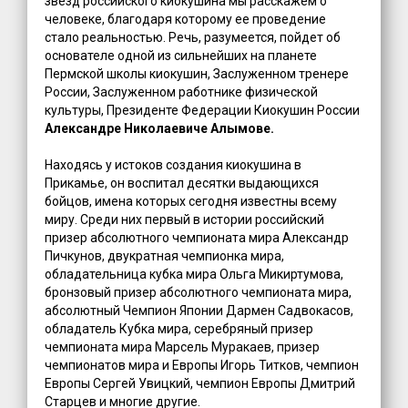
звезд российского киокушина мы расскажем о
человеке, благодаря которому ее проведение
стало реальностью. Речь, разумеется, пойдет об
основателе одной из сильнейших на планете
Пермской школы киокушин, Заслуженном тренере
России, Заслуженном работнике физической
культуры, Президенте Федерации Киокушин России
Александре Николаевиче Алымове.
Находясь у истоков создания киокушина в
Прикамье, он воспитал десятки выдающихся
бойцов, имена которых сегодня известны всему
миру. Среди них первый в истории российский
призер абсолютного чемпионата мира Александр
Пичкунов, двукратная чемпионка мира,
обладательница кубка мира Ольга Микиртумова,
бронзовый призер абсолютного чемпионата мира,
абсолютный Чемпион Японии Дармен Садвокасов,
обладатель Кубка мира, серебряный призер
чемпионата мира Марсель Муракаев, призер
чемпионатов мира и Европы Игорь Титков, чемпион
Европы Сергей Увицкий, чемпион Европы Дмитрий
Старцев и многие другие.