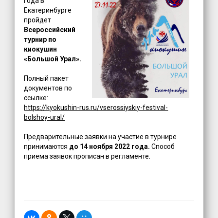
года в
Екатеринбурге
пройдет
Всероссийский
турнир по
киокушин
«Большой Урал».
Полный пакет
документов по
ссылке:
https://kyokushin-rus.ru/vserossiyskiy-festival-
bolshoy-ural/
Предварительные заявки на участие в турнире
принимаются
до 14 ноября 2022 года.
Способ
приема заявок прописан в регламенте.