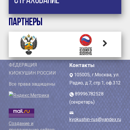
Страхование
Партнеры
Next
ФЕДЕРАЦИЯ
Контакты
КИОКУШИН РОССИИ
105005, г.Москва, ул.
Радио, д.7, стр.1, оф.312
Все права защищены
89996782528
(секретарь)
kyokushin-rus@yandex.ru
Создание и
продвижение сайтов