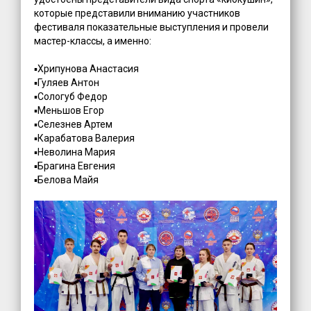
которые представили вниманию участников
фестиваля показательные выступления и провели
мастер-классы, а именно:
▪️Хрипунова Анастасия
▪️Гуляев Антон
▪️Сологуб Федор
▪️Меньшов Егор
▪️Селезнев Артем
▪️Карабатова Валерия
▪️Неволина Мария
▪️Брагина Евгения
▪️Белова Майя