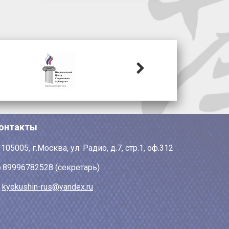
Next
онтакты
105005, г.Москва, ул. Радио, д.7, стр.1, оф.312
89996782528 (секретарь)
kyokushin-rus@yandex.ru