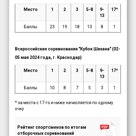
Место
1
2
3
5-8
9-
17*
13
Баллы
23
19
18
13
8
1
Всероссийские соревнования "Кубок Шихана" (02-
05 мая 2024 года, г. Краснодар)
Место
1
2
3
5-8
9-
17*
13
Баллы
10
8
7
5
3
1
* за места с 17-го и ниже начисляется по одному
очку
Рейтинг спортсменов по итогам
отборочных соревнований