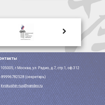
Next
онтакты
105005, г.Москва, ул. Радио, д.7, стр.1, оф.312
89996782528 (секретарь)
kyokushin-rus@yandex.ru