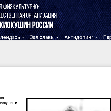
Я ФИЗКУЛЬТУРНО-
ЩЕСТВЕННАЯ ОРГАНИЗАЦИЯ
КИОКУШИН РОССИИ
алендарь
Зал славы
Антидопинг
Па
ока
киокушин и