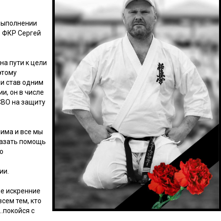
выполнении
ь ФКР Сергей
на пути к цели
этому
и став одним
и, он в числе
СВО на защиту
нима и все мы
казать помощь
о
ии.
е искренние
сем тем, кто
.покойся с