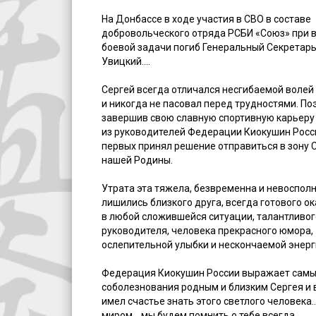
На Донбассе в ходе участия в СВО в составе
добровольческого отряда РСБИ «Союз» при 
боевой задачи погиб Генеральный Секретар
Увицкий….
Сергей всегда отличался несгибаемой волей 
и никогда не пасовал перед трудностями. По
завершив свою славную спортивную карьеру 
из руководителей Федерации Киокушин Росси
первых принял решение отправиться в зону 
нашей Родины.
Утрата эта тяжела, безвременна и невоспол
лишились близкого друга, всегда готового о
в любой сложившейся ситуации, талантливог
руководителя, человека прекрасного юмора,
ослепительной улыбки и нескончаемой энерг
Федерация Киокушин России выражает самы
соболезнования родным и близким Сергея и в
имел счастье знать этого светлого человека…
миром....мы будем помнить о тебе всегда...