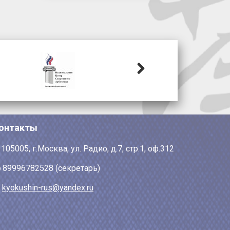
Next
онтакты
105005, г.Москва, ул. Радио, д.7, стр.1, оф.312
89996782528 (секретарь)
kyokushin-rus@yandex.ru