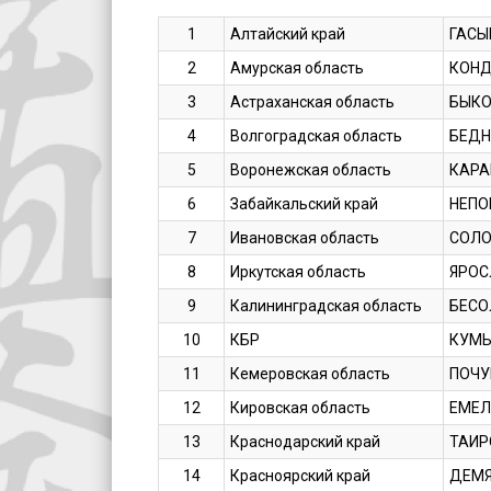
1
Алтайский край
ГАСЫ
2
Амурская область
КОНД
3
Астраханская область
БЫКО
4
Волгоградская область
БЕДН
5
Воронежская область
КАРА
6
Забайкальский край
НЕПО
7
Ивановская область
СОЛО
8
Иркутская область
ЯРОС
9
Калининградская область
БЕСО
10
КБР
КУМЫ
11
Кемеровская область
ПОЧУ
12
Кировская область
ЕМЕЛ
13
Краснодарский край
ТАИР
14
Красноярский край
ДЕМЯ