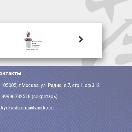
Next
онтакты
105005, г.Москва, ул. Радио, д.7, стр.1, оф.312
89996782528 (секретарь)
kyokushin-rus@yandex.ru