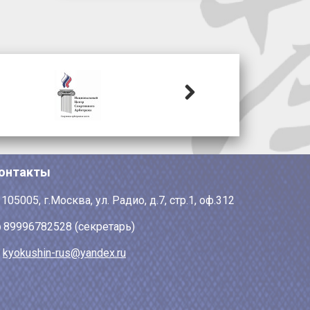
Next
онтакты
105005, г.Москва, ул. Радио, д.7, стр.1, оф.312
89996782528 (секретарь)
kyokushin-rus@yandex.ru