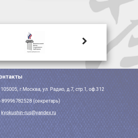
Next
онтакты
105005, г.Москва, ул. Радио, д.7, стр.1, оф.312
89996782528 (секретарь)
kyokushin-rus@yandex.ru