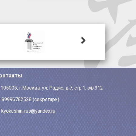
Next
онтакты
105005, г.Москва, ул. Радио, д.7, стр.1, оф.312
89996782528 (секретарь)
kyokushin-rus@yandex.ru