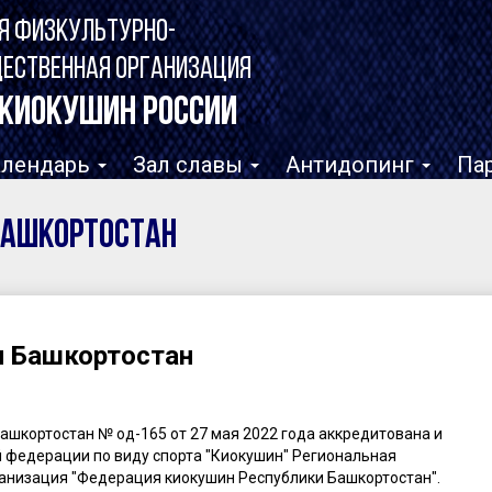
Я ФИЗКУЛЬТУРНО-
ЩЕСТВЕННАЯ ОРГАНИЗАЦИЯ
КИОКУШИН РОССИИ
алендарь
Зал славы
Антидопинг
Па
Башкортостан
и Башкортостан
ашкортостан № од-165 от 27 мая 2022 года аккредитована и
 федерации по виду спорта "Киокушин" Региональная
анизация "Федерация киокушин Республики Башкортостан".