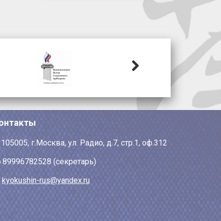
Next
онтакты
105005, г.Москва, ул. Радио, д.7, стр.1, оф.312
89996782528 (секретарь)
kyokushin-rus@yandex.ru