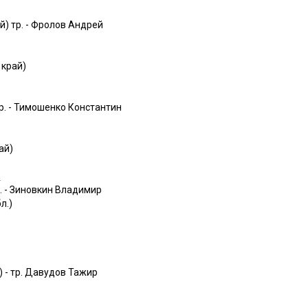
) тр. - Фролов Андрей
 край)
тр. - Тимошенко Константин
ай)
г
р. - Зиновкин Владимир
л.)
 - тр. Давудов Тажир
)