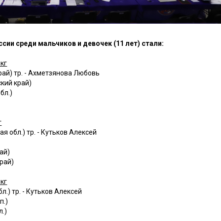
ии среди мальчиков и девочек (11 лет) стали:
кг
ай) тр. - Ахметзянова Любовь
кий край)
бл.)
г
 обл.) тр. - Кутьков Алексей
ай)
рай)
кг
.) тр. - Кутьков Алексей
п.)
.)