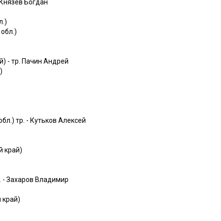
- Князев Богдан
л.)
обл.)
) - тр. Пачин Андрей
)
)
л.) тр. - Кутьков Алексей
й край)
. - Захаров Владимир
 край)