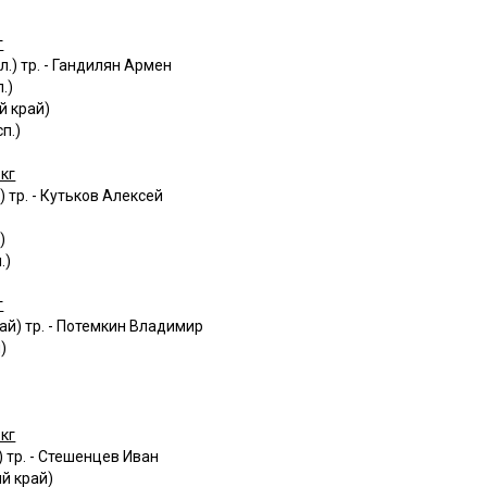
г
.) тр. - Гандилян Армен
.)
й край)
п.)
кг
 тр. - Кутьков Алексей
)
.)
г
й) тр. - Потемкин Владимир
)
кг
 тр. - Стешенцев Иван
й край)