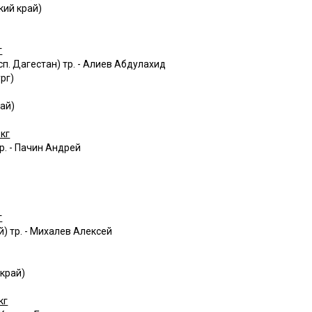
кий край)
г
. Дагестан) тр. - Алиев Абдулахид
рг)
ай)
кг
р. - Пачин Андрей
г
) тр. - Михалев Алексей
край)
кг