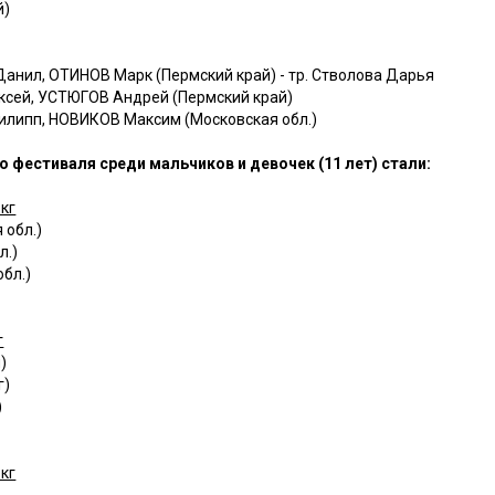
й)
нил, ОТИНОВ Марк (Пермский край) - тр. Стволова Дарья
ксей, УСТЮГОВ Андрей (Пермский край)
липп, НОВИКОВ Максим (Московская обл.)
 фестиваля среди мальчиков и девочек (11 лет) стали:
кг
 обл.)
л.)
бл.)
г
)
г)
)
кг