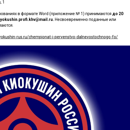
, 1
внованиях в формате Word (приложение № 1) принимаются
до 20
yokushin.profi.khv@mail.ru.
Несвоевременно поданные или
маются.
kyokushin-rus.ru/chempionat-i-pervenstvo-dalnevostochnogo-fo/