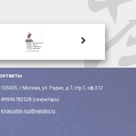
Next
онтакты
105005, г.Москва, ул. Радио, д.7, стр.1, оф.312
89996782528 (секретарь)
kyokushin-rus@yandex.ru