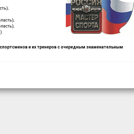
ть);
ласть);
ласть);
).
спортсменов и их тренеров с очередным знаменательным