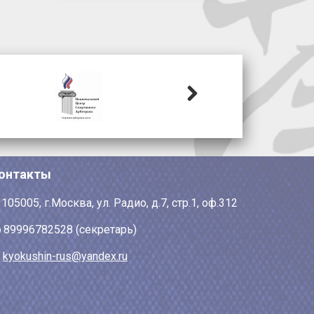
Next
онтакты
105005, г.Москва, ул. Радио, д.7, стр.1, оф.312
89996782528 (секретарь)
kyokushin-rus@yandex.ru