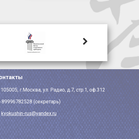
Next
онтакты
105005, г.Москва, ул. Радио, д.7, стр.1, оф.312
89996782528 (секретарь)
kyokushin-rus@yandex.ru