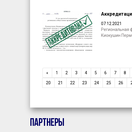
Аккредитаци
07.12.2021
Региональная 
Киокушин Пермс
«
1
2
3
4
5
6
7
8
20
21
22
23
24
25
26
Партнеры