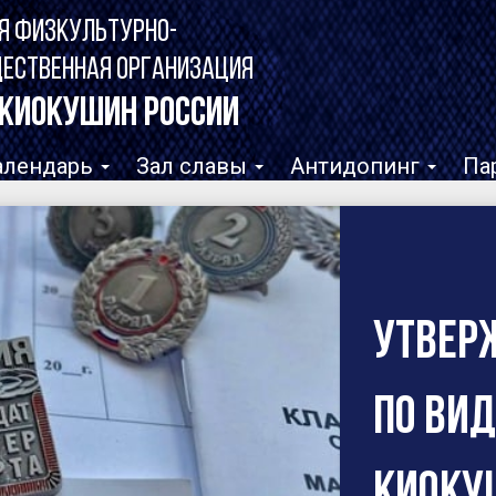
Я ФИЗКУЛЬТУРНО-
ЩЕСТВЕННАЯ ОРГАНИЗАЦИЯ
КИОКУШИН РОССИИ
алендарь
Зал славы
Антидопинг
Па
В ФКР
первы
звания