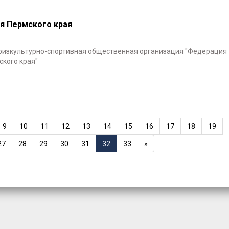
я Пермского края
физкультурно-спортивная общественная организация "Федерация
кого края"
9
10
11
12
13
14
15
16
17
18
19
27
28
29
30
31
32
33
»