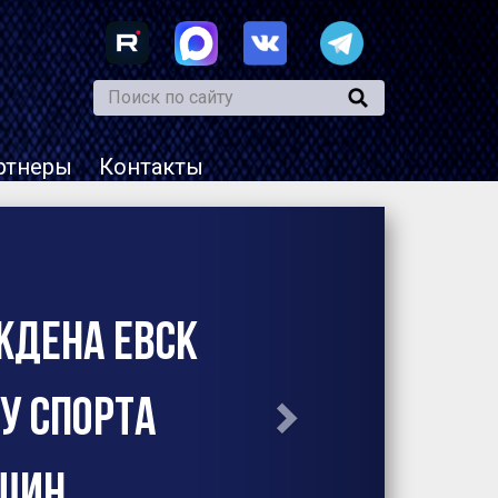
ртнеры
Контакты
Назад
 появились
е спортивные
 - МС